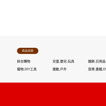
商品目錄
綜合購物
兒童,嬰兒,玩具
擺飾,日用品
寵物,DIY工具
運動,戶外
音樂,書籍,D