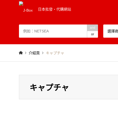
日本批發・代購網站
and
選擇
or
介紹頁
キャプチャ
キャプチャ