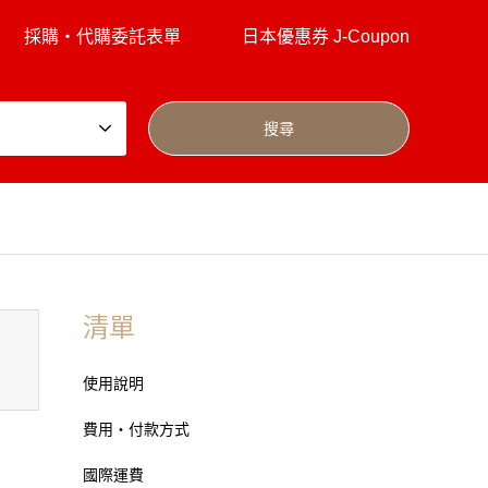
採購・代購委託表單
日本優惠券 J-Coupon
清單
使用說明
費用・付款方式
國際運費