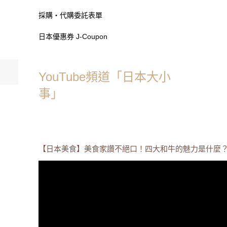
採購・代購委託表單
日本優惠券 J-Coupon
YouTube頻道「日本大小
事」
【日本美食】美食家讚不絕口！四大和牛的魅力是什麼