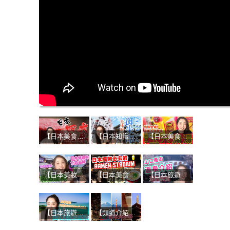
【日本美食】美食家讚不絕口！四大和牛的魅力是什麼？
【日本知識】參拜神社與寺廟必備！受到日本人喜愛的紀念品！！
【日本美食】不吃絕對後悔！日本販賣機&便利商店的獨特熱食！
【日本美妝】日本人的美肌秘訣！京都必買化妝品：優佳雅 YOJIYA！！
【日本美食】當地人大推的博多拉麵！濃厚豚骨湯頭+手工麵的無敵組合
【日本旅遊】山口縣第二彈-超讚溫泉之旅！
【日本旅遊】來自山口縣的SASA！推薦日本的吃喝玩樂
【頻道介紹】初次見面！日本大小事YouTube頻道開始了