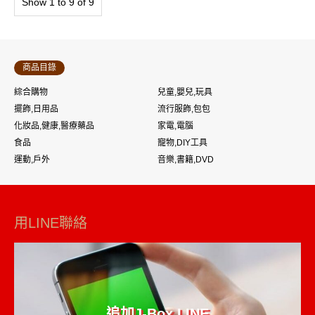
Show 1 to 9 of 9
商品目錄
綜合購物
兒童,嬰兒,玩具
擺飾,日用品
流行服飾,包包
化妝品,健康,醫療藥品
家電,電腦
食品
寵物,DIY工具
運動,戶外
音樂,書籍,DVD
用LINE聯絡
追加J-Box LINE