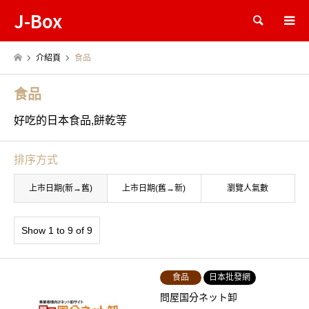
J-Box
Search
介紹頁
食品
食品
好吃的日本食品,餅乾等
排序方式
上市日期(新→舊)
上市日期(舊→新)
瀏覽人氣數
Show 1 to 9 of 9
食品
日本批發網
問屋国分ネット卸