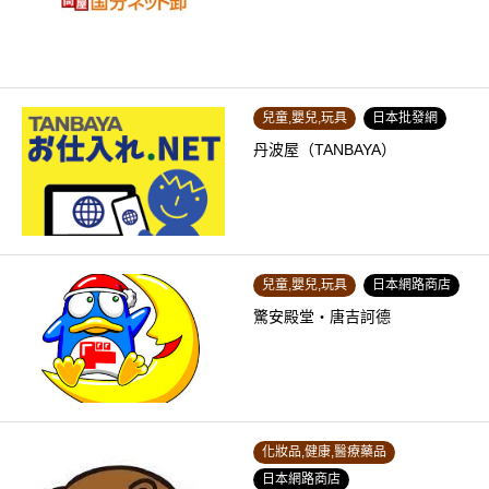
兒童,嬰兒,玩具
日本批發網
丹波屋（TANBAYA）
兒童,嬰兒,玩具
日本網路商店
驚安殿堂・唐吉訶德
化妝品,健康,醫療藥品
日本網路商店