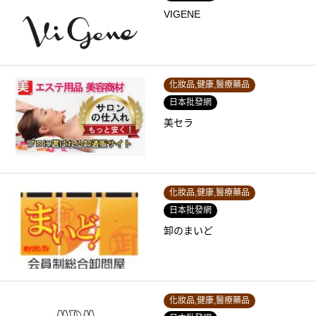
VIGENE
化妝品,健康,醫療藥品
日本批發網
美セラ
化妝品,健康,醫療藥品
日本批發網
卸のまいど
化妝品,健康,醫療藥品