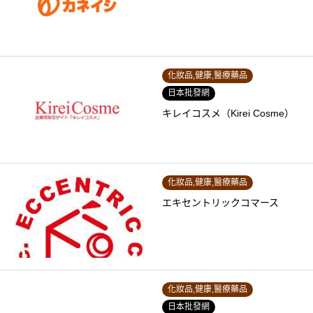
化妝品,健康,醫療藥品
日本批發網
キレイコスメ（Kirei Cosme）
化妝品,健康,醫療藥品
エキセントリックコマース
化妝品,健康,醫療藥品
日本批發網