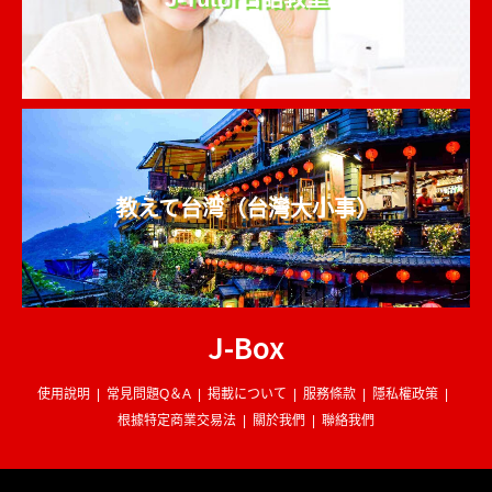
教えて台湾（台灣大小事）
J-Box
使用說明
常見問題Q＆A
掲載について
服務條款
隱私權政策
根據特定商業交易法
關於我們
聯絡我們