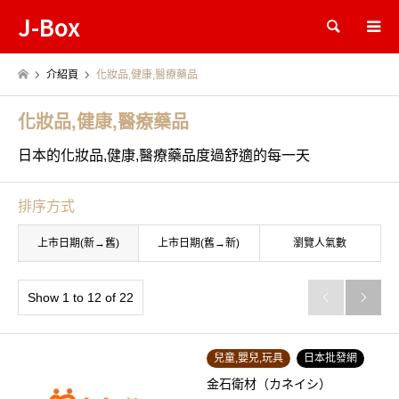
J-Box
Search
介紹頁
化妝品,健康,醫療藥品
化妝品,健康,醫療藥品
日本的化妝品,健康,醫療藥品度過舒適的每一天
排序方式
上市日期(新→舊)
上市日期(舊→新)
瀏覽人氣數
Show 1 to 12 of 22


兒童,嬰兒,玩具
日本批發網
金石衛材（カネイシ）