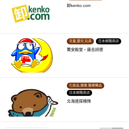
卸kenko.com
兒童,嬰兒,玩具
日本網路商店
驚安殿堂・唐吉訶德
化妝品,健康,醫療藥品
日本網路商店
北海道探検隊