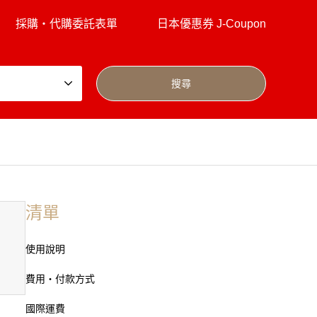
採購・代購委託表單
日本優惠券 J-Coupon
清單
使用說明
費用・付款方式
國際運費