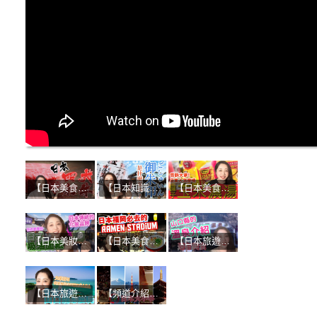
【日本美食】美食家讚不絕口！四大和牛的魅力是什麼？
【日本知識】參拜神社與寺廟必備！受到日本人喜愛的紀念品！！
【日本美食】不吃絕對後悔！日本販賣機&便利商店的獨特熱食！
【日本美妝】日本人的美肌秘訣！京都必買化妝品：優佳雅 YOJIYA！！
【日本美食】當地人大推的博多拉麵！濃厚豚骨湯頭+手工麵的無敵組合
【日本旅遊】山口縣第二彈-超讚溫泉之旅！
【日本旅遊】來自山口縣的SASA！推薦日本的吃喝玩樂
【頻道介紹】初次見面！日本大小事YouTube頻道開始了