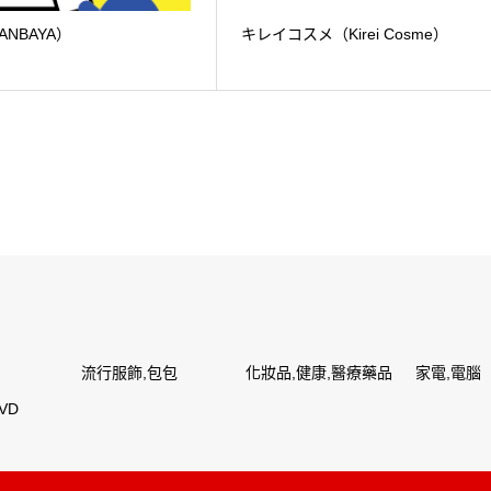
NBAYA）
キレイコスメ（Kirei Cosme）
流行服飾,包包
化妝品,健康,醫療藥品
家電,電腦
VD