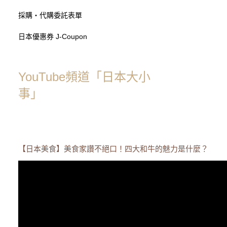
採購・代購委託表單
日本優惠券 J-Coupon
YouTube頻道「日本大小
事」
【日本美食】美食家讚不絕口！四大和牛的魅力是什麼？