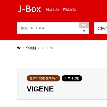
J-Box
日本批發・代購網站
and
選擇
or
介紹頁
VIGENE
化妝品,健康,醫療藥品
日本批發網
VIGENE