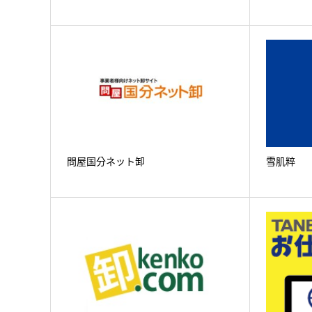
問屋国分ネット卸
雪肌粹