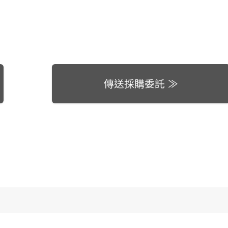
傳送採購委託 ≫