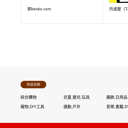
卸kenko.com
丹波屋（TA
商品目錄
綜合購物
兒童,嬰兒,玩具
擺飾,日用品
寵物,DIY工具
運動,戶外
音樂,書籍,D