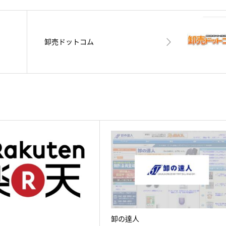
卸売ドットコム
卸の達人