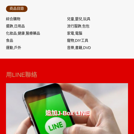
商品目錄
綜合購物
兒童,嬰兒,玩具
擺飾,日用品
流行服飾,包包
化妝品,健康,醫療藥品
家電,電腦
食品
寵物,DIY工具
運動,戶外
音樂,書籍,DVD
用LINE聯絡
追加J-Box LINE