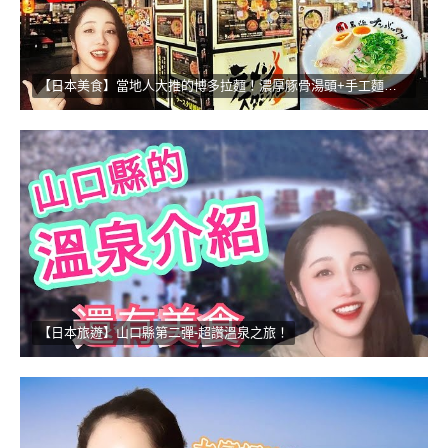
【日本美食】當地人大推的博多拉麵！濃厚豚骨湯頭+手工麵的無敵組合
【日本旅遊】山口縣第二彈-超讚溫泉之旅！