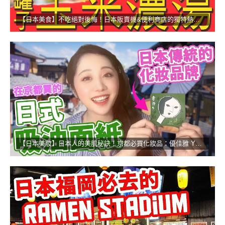
【日本美食】不吃絕對後悔！日本販賣機&便利商店的獨特熱食！
【日本美妝】日本人的美肌秘訣！京都必買化妝品：優佳雅 YOJIYA！！