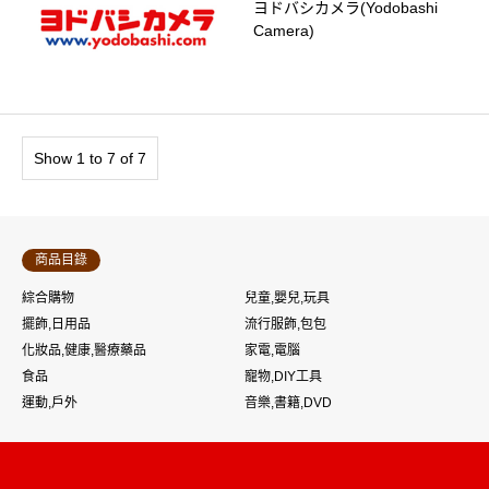
ヨドバシカメラ(Yodobashi
Camera)
Show 1 to 7 of 7
商品目錄
綜合購物
兒童,嬰兒,玩具
擺飾,日用品
流行服飾,包包
化妝品,健康,醫療藥品
家電,電腦
食品
寵物,DIY工具
運動,戶外
音樂,書籍,DVD