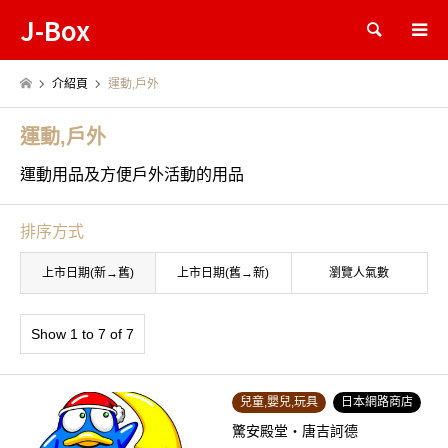
J-Box
Search
介紹頁
運動,戶外
運動,戶外
運動用品及方便戶外活動的用品
排序方式
上市日期(新→舊)
上市日期(舊→新)
瀏覽人氣數
Show 1 to 7 of 7
兒童,嬰兒,玩具
日本網路商店
驚安殿堂・唐吉訶德