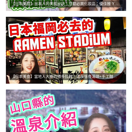
【日本美妝】日本人的美肌秘訣！京都必買化妝品：優佳雅 YOJIYA！！
【日本美食】當地人大推的博多拉麵！濃厚豚骨湯頭+手工麵的無敵組合