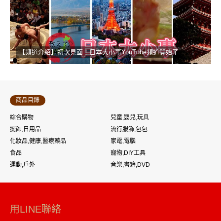
【頻道介紹】初次見面！日本大小事YouTube頻道開始了
商品目錄
綜合購物
兒童,嬰兒,玩具
擺飾,日用品
流行服飾,包包
化妝品,健康,醫療藥品
家電,電腦
食品
寵物,DIY工具
運動,戶外
音樂,書籍,DVD
用LINE聯絡