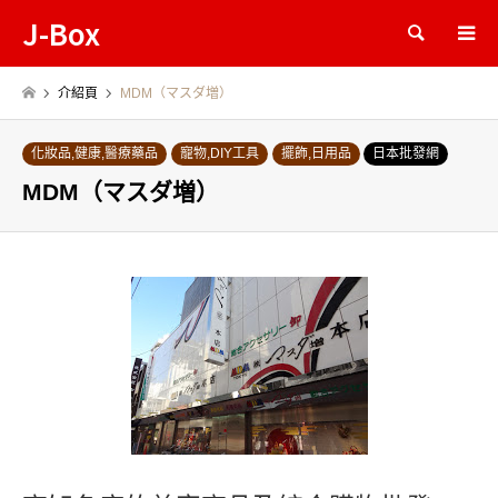
J-Box
Search
介紹頁
MDM（マスダ増）
化妝品,健康,醫療藥品
寵物,DIY工具
擺飾,日用品
日本批發網
MDM（マスダ増）