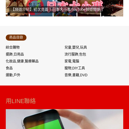
【頻道介紹】初次見面！日本大小事YouTube頻道開始了
商品目錄
綜合購物
兒童,嬰兒,玩具
擺飾,日用品
流行服飾,包包
化妝品,健康,醫療藥品
家電,電腦
食品
寵物,DIY工具
運動,戶外
音樂,書籍,DVD
用LINE聯絡