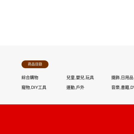
商品目錄
綜合購物
兒童,嬰兒,玩具
擺飾,日用品
寵物,DIY工具
運動,戶外
音樂,書籍,D