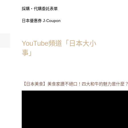
採購・代購委託表單
日本優惠券 J-Coupon
YouTube頻道「日本大小
事」
【日本美食】美食家讚不絕口！四大和牛的魅力是什麼