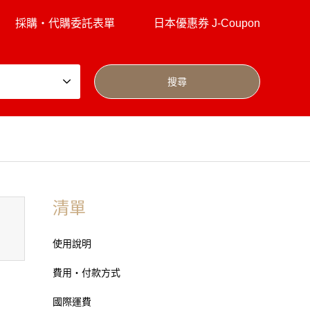
採購・代購委託表單
日本優惠券 J-Coupon
清單
使用說明
費用・付款方式
國際運費