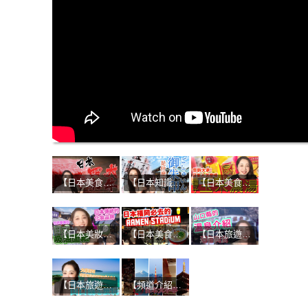
【日本美食】美食家讚不絕口！四大和牛的魅力是什麼？
【日本知識】參拜神社與寺廟必備！受到日本人喜愛的紀念品！！
【日本美食】不吃絕對後悔！日本販賣機&便利商店的獨特熱食！
【日本美妝】日本人的美肌秘訣！京都必買化妝品：優佳雅 YOJIYA！！
【日本美食】當地人大推的博多拉麵！濃厚豚骨湯頭+手工麵的無敵組合
【日本旅遊】山口縣第二彈-超讚溫泉之旅！
【日本旅遊】來自山口縣的SASA！推薦日本的吃喝玩樂
【頻道介紹】初次見面！日本大小事YouTube頻道開始了