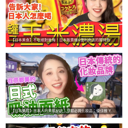
【日本美食】不吃絕對後悔！日本販賣機&便利商店的獨特熱食！
【日本美妝】日本人的美肌秘訣！京都必買化妝品：優佳雅 YOJIYA！！