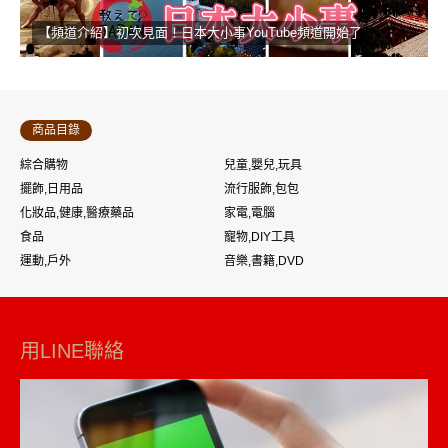
【頻道介紹】初次見面！日本大小事YouTube頻道開始了
商品目錄
綜合購物
兒童,嬰兒,玩具
擺飾,日用品
流行服飾,包包
化妝品,健康,醫療藥品
家電,電腦
食品
寵物,DIY工具
運動,戶外
音樂,書籍,DVD
用LINE聯絡