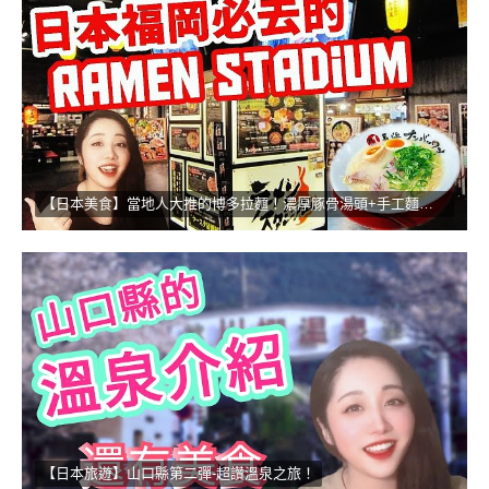
【日本美食】當地人大推的博多拉麵！濃厚豚骨湯頭+手工麵的無敵組合
【日本旅遊】山口縣第二彈-超讚溫泉之旅！