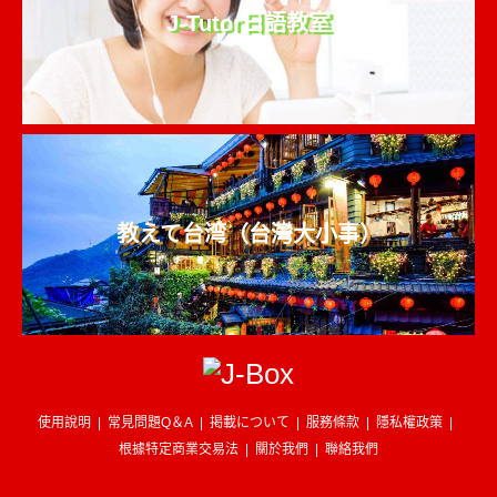
J-Tutor日語教室
教えて台湾（台灣大小事）
使用說明
常見問題Q＆A
掲載について
服務條款
隱私權政策
根據特定商業交易法
關於我們
聯絡我們