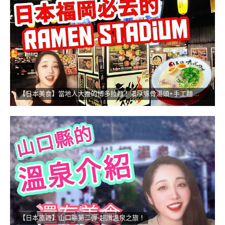
【日本美食】當地人大推的博多拉麵！濃厚豚骨湯頭+手工麵的無敵組合
【日本旅遊】山口縣第二彈-超讚溫泉之旅！