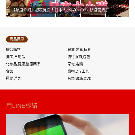
【頻道介紹】初次見面！日本大小事YouTube頻道開始了
商品目錄
綜合購物
兒童,嬰兒,玩具
擺飾,日用品
流行服飾,包包
化妝品,健康,醫療藥品
家電,電腦
食品
寵物,DIY工具
運動,戶外
音樂,書籍,DVD
用LINE聯絡