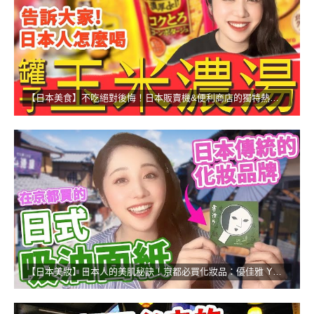
【日本美食】不吃絕對後悔！日本販賣機&便利商店的獨特熱食！
【日本美妝】日本人的美肌秘訣！京都必買化妝品：優佳雅 YOJIYA！！