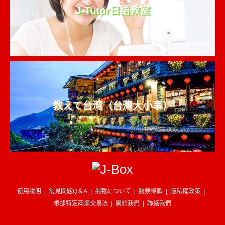
J-Tutor日語教室
教えて台湾（台灣大小事）
使用說明
常見問題Q＆A
掲載について
服務條款
隱私權政策
根據特定商業交易法
關於我們
聯絡我們