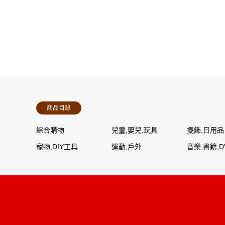
商品目錄
綜合購物
兒童,嬰兒,玩具
擺飾,日用品
寵物,DIY工具
運動,戶外
音樂,書籍,D