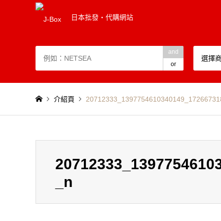
日本批發・代購網站
and
選擇
or
介紹頁
20712333_1397754610340149_17266731
20712333_1397754610
_n