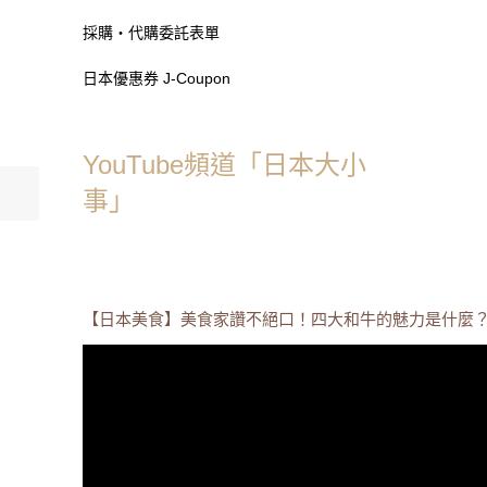
採購・代購委託表單
日本優惠券 J-Coupon
YouTube頻道「日本大小
事」
【日本美食】美食家讚不絕口！四大和牛的魅力是什麼