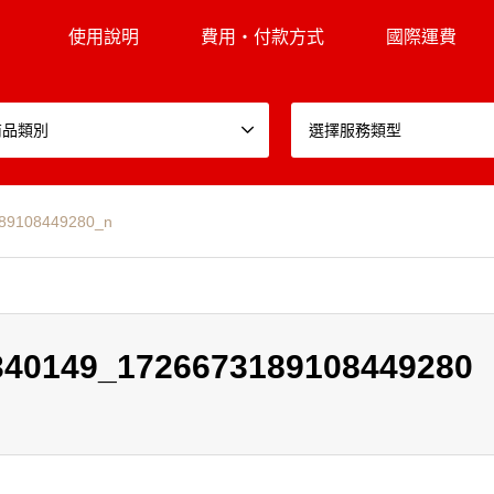
使用說明
費用・付款方式
國際運費
商品類別
選擇服務類型
89108449280_n
340149_1726673189108449280