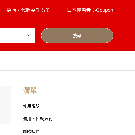
採購・代購委託表單
日本優惠券 J-Coupon
清單
使用說明
費用・付款方式
國際運費