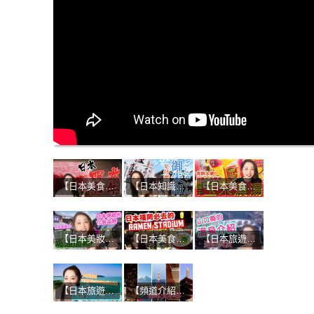
【日本美食】美食家讚不絕口！四大和牛的魅力是什麼？
【日本知識】參拜神社與寺廟必備！受到日本人喜愛的紀念品！！
【日本美食】不吃絕對後悔！日本販賣機&便利商店的獨特熱食！
【日本美妝】日本人的美肌秘訣！京都必買化妝品：優佳雅 YOJIYA！！
【日本美食】當地人大推的博多拉麵！濃厚豚骨湯頭+手工麵的無敵組合
【日本旅遊】山口縣第二彈-超讚溫泉之旅！
【日本旅遊】來自山口縣的SASA！推薦日本的吃喝玩樂
【頻道介紹】初次見面！日本大小事YouTube頻道開始了