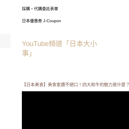
採購・代購委託表單
日本優惠券 J-Coupon
YouTube頻道「日本大小
事」
【日本美食】美食家讚不絕口！四大和牛的魅力是什麼