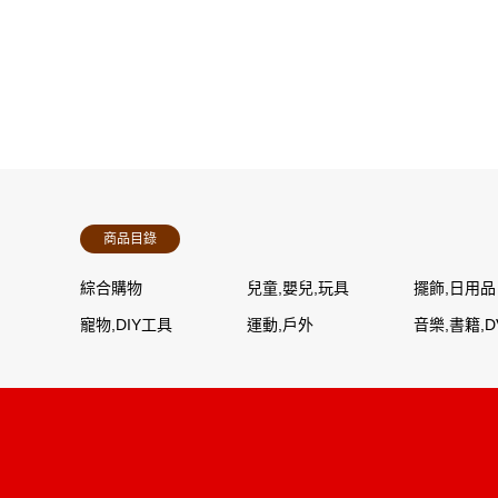
商品目錄
綜合購物
兒童,嬰兒,玩具
擺飾,日用品
寵物,DIY工具
運動,戶外
音樂,書籍,D