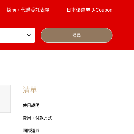
採購・代購委託表單
日本優惠券 J-Coupon
清單
使用說明
費用・付款方式
國際運費