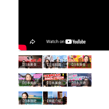
【日本美食】美食家讚不絕口！四大和牛的魅力是什麼？
【日本知識】參拜神社與寺廟必備！受到日本人喜愛的紀念品！！
【日本美食】不吃絕對後悔！日本販賣機&便利商店的獨特熱食！
【日本美妝】日本人的美肌秘訣！京都必買化妝品：優佳雅 YOJIYA！！
【日本美食】當地人大推的博多拉麵！濃厚豚骨湯頭+手工麵的無敵組合
【日本旅遊】山口縣第二彈-超讚溫泉之旅！
【日本旅遊】來自山口縣的SASA！推薦日本的吃喝玩樂
【頻道介紹】初次見面！日本大小事YouTube頻道開始了