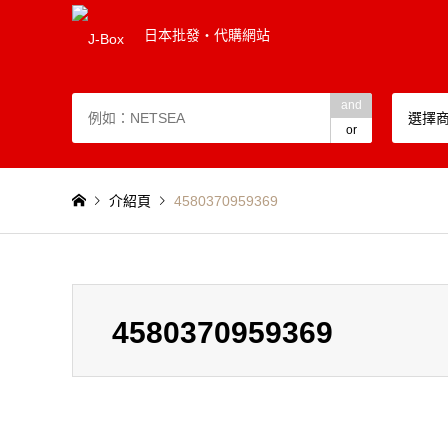
日本批發・代購網站
and
選擇
or
介紹頁
4580370959369
4580370959369