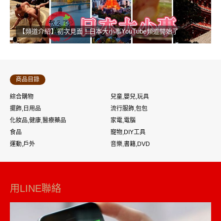
【頻道介紹】初次見面！日本大小事YouTube頻道開始了
商品目錄
綜合購物
兒童,嬰兒,玩具
擺飾,日用品
流行服飾,包包
化妝品,健康,醫療藥品
家電,電腦
食品
寵物,DIY工具
運動,戶外
音樂,書籍,DVD
用LINE聯絡