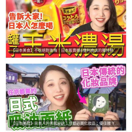
【日本美食】不吃絕對後悔！日本販賣機&便利商店的獨特熱食！
【日本美妝】日本人的美肌秘訣！京都必買化妝品：優佳雅 YOJIYA！！