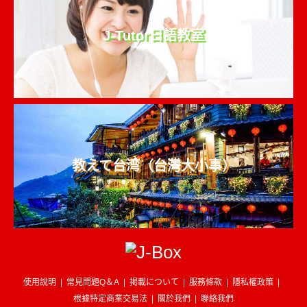
J-Tutor日語教室
教えて台湾（台灣大小事）
使用說明
常見問題Q＆A
掲載について
服務條款
隱私權政策
根據特定商業交易法
關於我們
聯絡我們