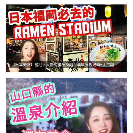
【日本美食】當地人大推的博多拉麵！濃厚豚骨湯頭+手工麵的無敵組合