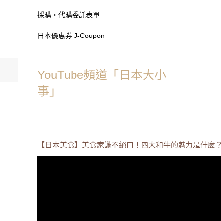
採購・代購委託表單
日本優惠券 J-Coupon
YouTube頻道「日本大小
事」
【日本美食】美食家讚不絕口！四大和牛的魅力是什麼