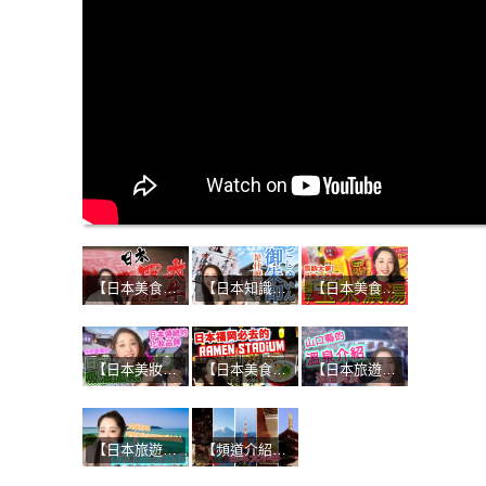
【日本美食】美食家讚不絕口！四大和牛的魅力是什麼？
【日本知識】參拜神社與寺廟必備！受到日本人喜愛的紀念品！！
【日本美食】不吃絕對後悔！日本販賣機&便利商店的獨特熱食！
【日本美妝】日本人的美肌秘訣！京都必買化妝品：優佳雅 YOJIYA！！
【日本美食】當地人大推的博多拉麵！濃厚豚骨湯頭+手工麵的無敵組合
【日本旅遊】山口縣第二彈-超讚溫泉之旅！
【日本旅遊】來自山口縣的SASA！推薦日本的吃喝玩樂
【頻道介紹】初次見面！日本大小事YouTube頻道開始了