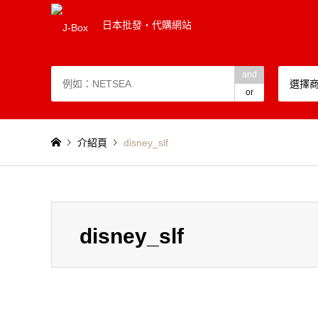
日本批發・代購網站
and
選擇
or
介紹頁
disney_slf
disney_slf