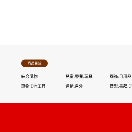
商品目錄
綜合購物
兒童,嬰兒,玩具
擺飾,日用品
寵物,DIY工具
運動,戶外
音樂,書籍,D