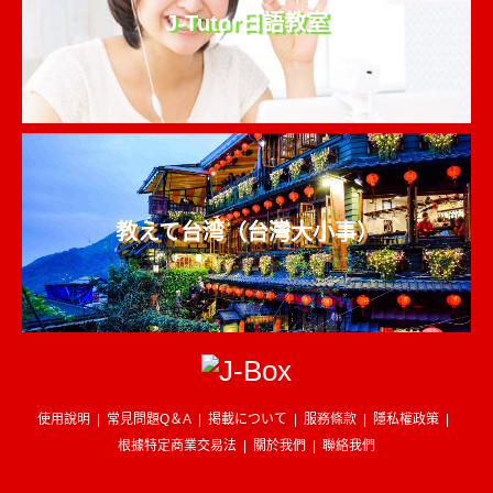
J-Tutor日語教室
教えて台湾（台灣大小事）
使用說明
常見問題Q＆A
掲載について
服務條款
隱私權政策
根據特定商業交易法
關於我們
聯絡我們