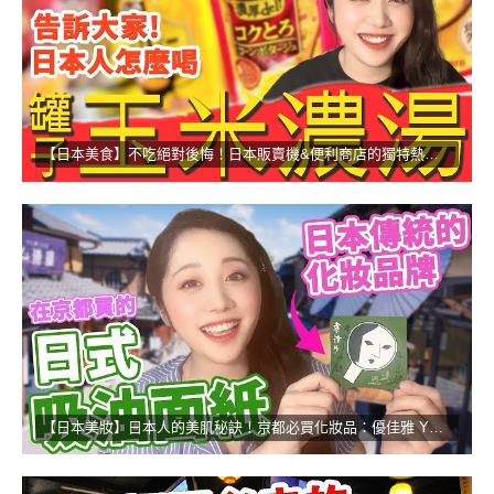
【日本美食】不吃絕對後悔！日本販賣機&便利商店的獨特熱食！
【日本美妝】日本人的美肌秘訣！京都必買化妝品：優佳雅 YOJIYA！！