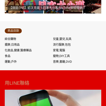
【頻道介紹】初次見面！日本大小事YouTube頻道開始了
商品目錄
綜合購物
兒童,嬰兒,玩具
擺飾,日用品
流行服飾,包包
化妝品,健康,醫療藥品
家電,電腦
食品
寵物,DIY工具
運動,戶外
音樂,書籍,DVD
用LINE聯絡