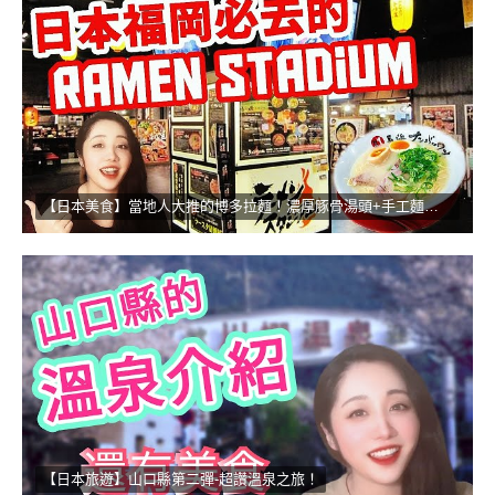
【日本美食】當地人大推的博多拉麵！濃厚豚骨湯頭+手工麵的無敵組合
【日本旅遊】山口縣第二彈-超讚溫泉之旅！