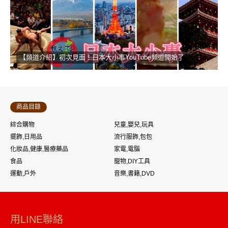
【頻道介紹】初次見面！日本大小事YouTube頻道開始了
商品目錄
綜合購物
兒童,嬰兒,玩具
擺飾,日用品
流行服飾,包包
化妝品,健康,醫療藥品
家電,電腦
食品
寵物,DIY工具
運動,戶外
音樂,書籍,DVD
用LINE聯絡