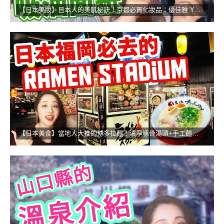
【日本美妝】日本人的美肌秘訣！京都必買化妝品：優佳雅 YOJIYA！！
【日本美食】當地人大推的博多拉麵！濃厚豚骨湯頭+手工麵的無敵組合