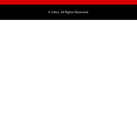
©
J-Box
. All Rights Reserved.