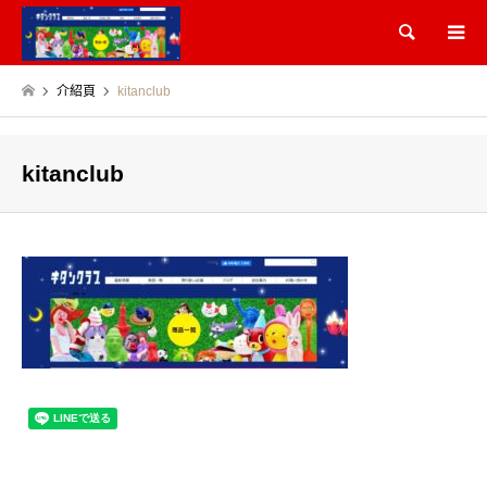
Search
介紹頁
kitanclub
kitanclub