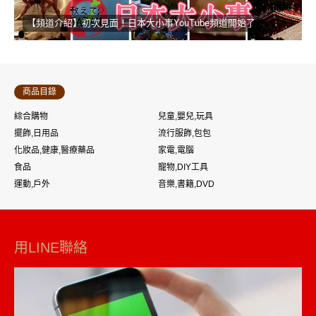
【頻道介紹】初次見面！日本大小事YouTube頻道開始了
商品目錄
綜合購物
兒童,嬰兒,玩具
擺飾,日用品
流行服飾,包包
化妝品,健康,醫療藥品
家電,電腦
食品
寵物,DIY工具
運動,戶外
音樂,書籍,DVD
用LINE聯絡