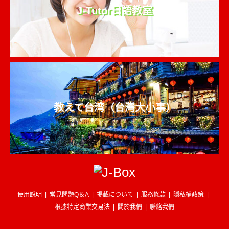
J-Tutor日語教室
教えて台湾（台灣大小事）
使用說明
常見問題Q＆A
掲載について
服務條款
隱私權政策
根據特定商業交易法
關於我們
聯絡我們