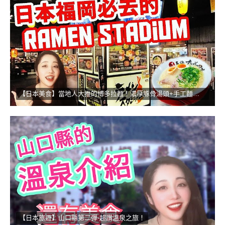
【日本美食】當地人大推的博多拉麵！濃厚豚骨湯頭+手工麵的無敵組合
【日本旅遊】山口縣第二彈-超讚溫泉之旅！