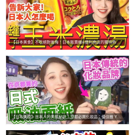
【日本美食】不吃絕對後悔！日本販賣機&便利商店的獨特熱食！
【日本美妝】日本人的美肌秘訣！京都必買化妝品：優佳雅 YOJIYA！！