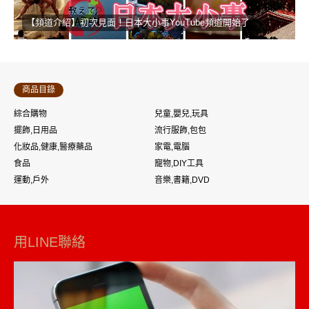
【頻道介紹】初次見面！日本大小事YouTube頻道開始了
商品目錄
綜合購物
兒童,嬰兒,玩具
擺飾,日用品
流行服飾,包包
化妝品,健康,醫療藥品
家電,電腦
食品
寵物,DIY工具
運動,戶外
音樂,書籍,DVD
用LINE聯絡