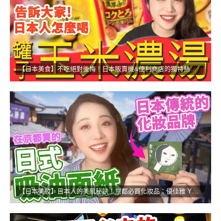
【日本美食】不吃絕對後悔！日本販賣機&便利商店的獨特熱食！
【日本美妝】日本人的美肌秘訣！京都必買化妝品：優佳雅 YOJIYA！！