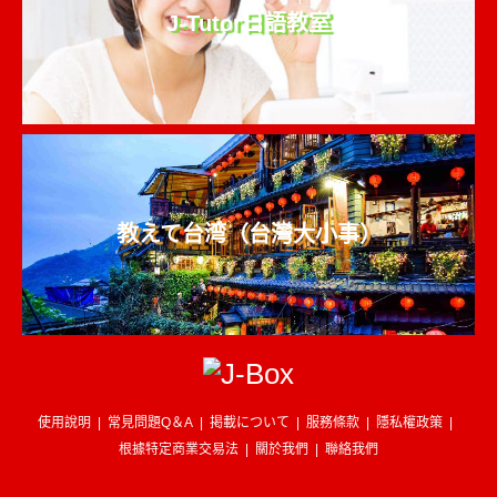
J-Tutor日語教室
教えて台湾（台灣大小事）
使用說明
常見問題Q＆A
掲載について
服務條款
隱私權政策
根據特定商業交易法
關於我們
聯絡我們