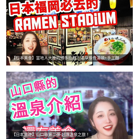
【日本美食】當地人大推的博多拉麵！濃厚豚骨湯頭+手工麵的無敵組合
【日本旅遊】山口縣第二彈-超讚溫泉之旅！