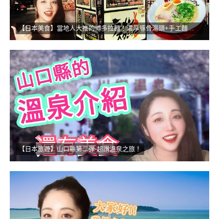
【日本美食】當地人大推的博多拉麵！濃厚豚骨湯頭+手工麵的無敵組合
【日本旅遊】山口縣第二彈-超讚溫泉之旅！