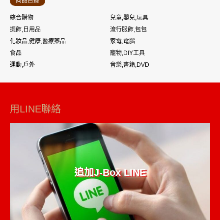
商品目錄
綜合購物
兒童,嬰兒,玩具
擺飾,日用品
流行服飾,包包
化妝品,健康,醫療藥品
家電,電腦
食品
寵物,DIY工具
運動,戶外
音樂,書籍,DVD
用LINE聯絡
追加J-Box LINE