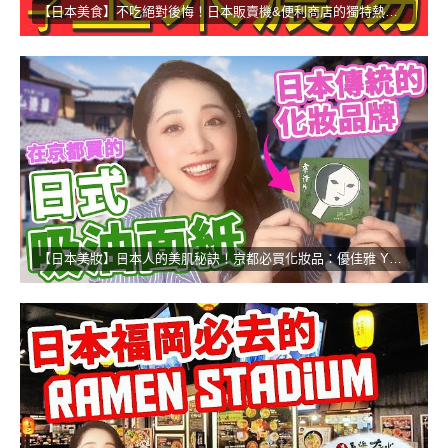
【日本美食】不吃絕對後悔！日本販賣機&便利商店的獨特熱食！
【日本美妝】日本人的美肌秘訣！京都必買化妝品：優佳雅 YOJIYA！！