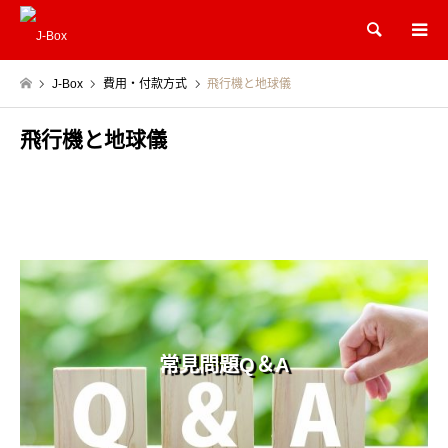
Search
J-Box
費用・付款方式
飛行機と地球儀
飛行機と地球儀
常見問題Q＆A