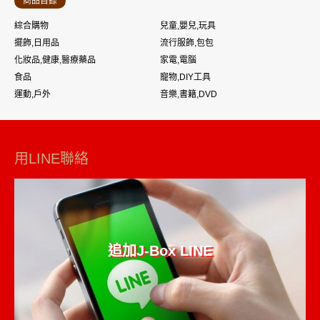
商品目錄
綜合購物
兒童,嬰兒,玩具
擺飾,日用品
流行服飾,包包
化妝品,健康,醫療藥品
家電,電腦
食品
寵物,DIY工具
運動,戶外
音樂,書籍,DVD
用LINE聯絡
追加J-Box LINE