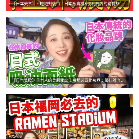
【日本美食】不吃絕對後悔！日本販賣機&便利商店的獨特熱食！
【日本美妝】日本人的美肌秘訣！京都必買化妝品：優佳雅 YOJIYA！！