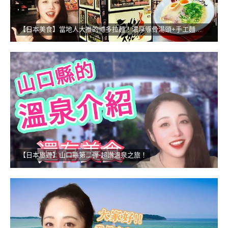
【日本美食】當地人大推的博多拉麵！濃厚豚骨湯頭+手工麵的無敵組合
【日本旅遊】山口縣第二彈-超讚溫泉之旅！