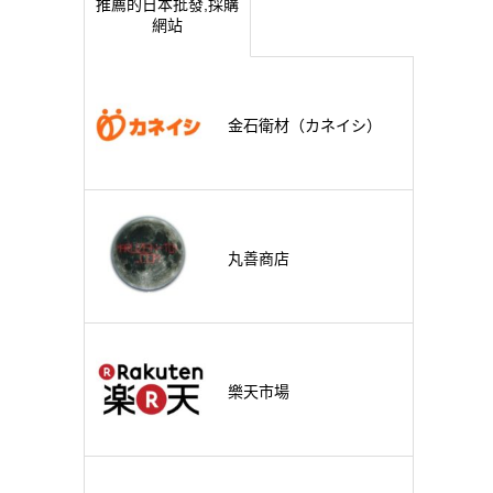
推薦的日本批發,採購
網站
金石衛材（カネイシ）
丸善商店
樂天市場