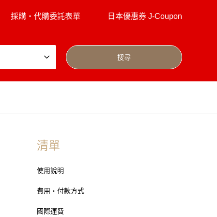
採購・代購委託表單
日本優惠券 J-Coupon
清單
使用說明
費用・付款方式
國際運費