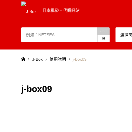
日本批發・代購網站
and
選擇
or
J-Box
使用說明
j-box09
j-box09