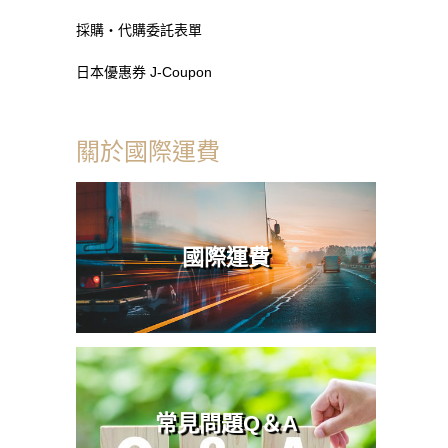
採購・代購委託表單
日本優惠券 J-Coupon
關於國際運費
國際運費
常見問題Q＆A