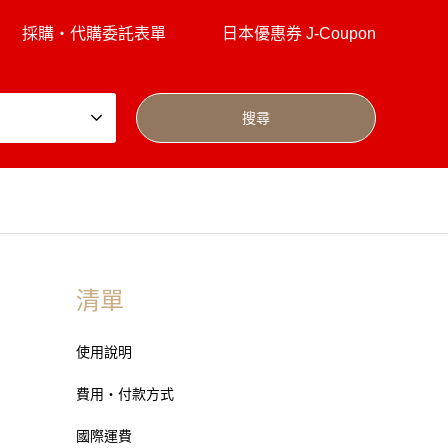
採購・代購委託表單
日本優惠券 J-Coupon
清單
使用說明
費用・付款方式
國際運費