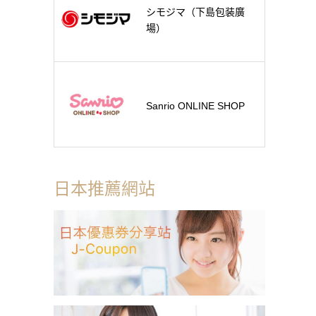
シモジマ（下島包装廣
場）
Sanrio ONLINE SHOP
日本推薦網站