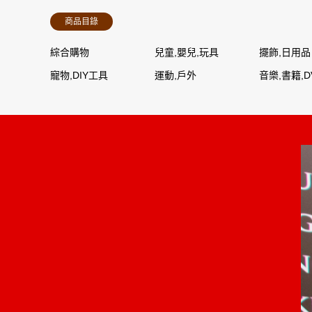
商品目錄
綜合購物
兒童,嬰兒,玩具
擺飾,日用品
寵物,DIY工具
運動,戶外
音樂,書籍,D