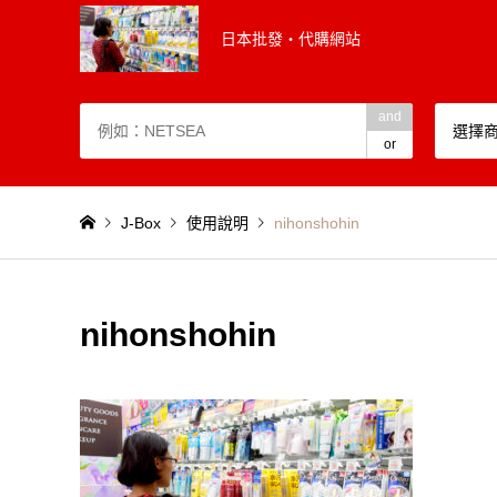
日本批發・代購網站
and
選擇
or
J-Box
使用說明
nihonshohin
nihonshohin