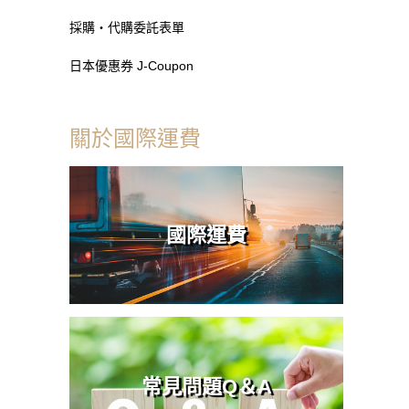
採購・代購委託表單
日本優惠券 J-Coupon
關於國際運費
國際運費
常見問題Q＆A