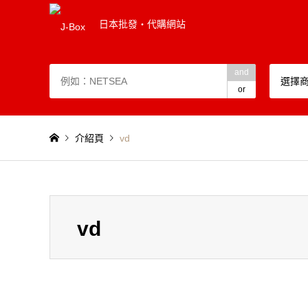
日本批發・代購網站
and
選擇
or
介紹頁
vd
vd