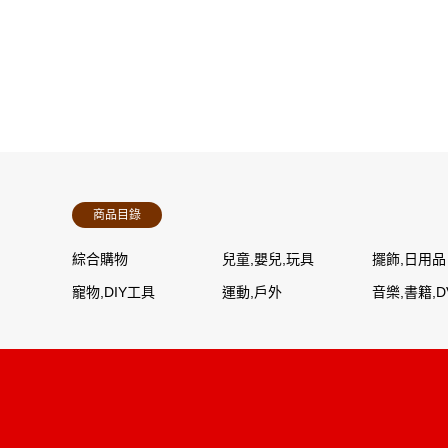
商品目錄
綜合購物
兒童,嬰兒,玩具
擺飾,日用品
寵物,DIY工具
運動,戶外
音樂,書籍,D