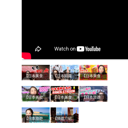
【日本美食】美食家讚不絕口！四大和牛的魅力是什麼？
【日本知識】參拜神社與寺廟必備！受到日本人喜愛的紀念品！！
【日本美食】不吃絕對後悔！日本販賣機&便利商店的獨特熱食！
【日本美妝】日本人的美肌秘訣！京都必買化妝品：優佳雅 YOJIYA！！
【日本美食】當地人大推的博多拉麵！濃厚豚骨湯頭+手工麵的無敵組合
【日本旅遊】山口縣第二彈-超讚溫泉之旅！
【日本旅遊】來自山口縣的SASA！推薦日本的吃喝玩樂
【頻道介紹】初次見面！日本大小事YouTube頻道開始了