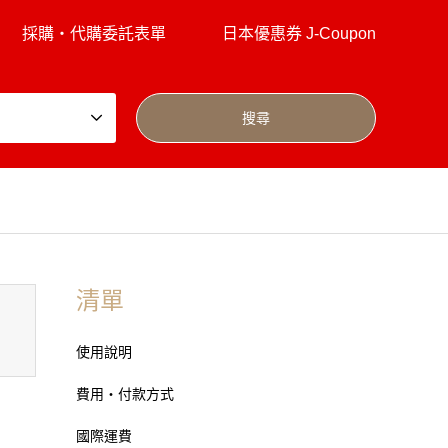
採購・代購委託表單
日本優惠券 J-Coupon
清單
使用說明
費用・付款方式
國際運費