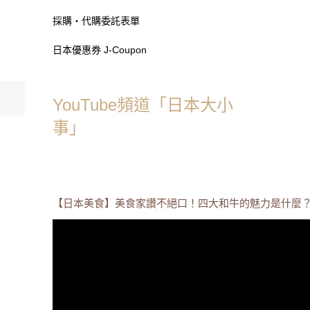
採購・代購委託表單
日本優惠券 J-Coupon
YouTube頻道「日本大小
事」
【日本美食】美食家讚不絕口！四大和牛的魅力是什麼