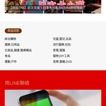
【頻道介紹】初次見面！日本大小事YouTube頻道開始了
商品目錄
綜合購物
兒童,嬰兒,玩具
擺飾,日用品
流行服飾,包包
化妝品,健康,醫療藥品
家電,電腦
食品
寵物,DIY工具
運動,戶外
音樂,書籍,DVD
用LINE聯絡