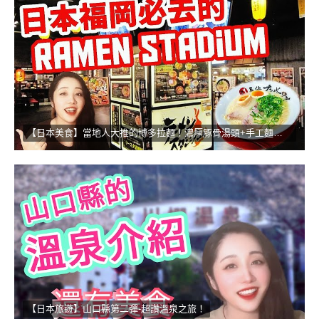
【日本美食】當地人大推的博多拉麵！濃厚豚骨湯頭+手工麵的無敵組合
【日本旅遊】山口縣第二彈-超讚溫泉之旅！