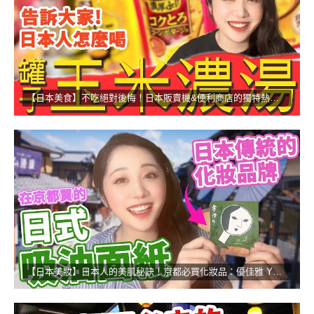
【日本美食】不吃絕對後悔！日本販賣機&便利商店的獨特熱食！
【日本美妝】日本人的美肌秘訣！京都必買化妝品：優佳雅 YOJIYA！！