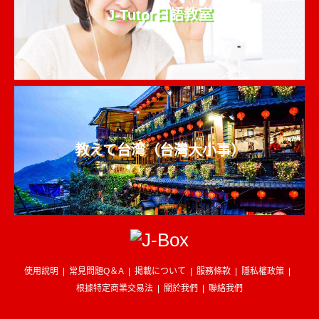
J-Tutor日語教室
教えて台湾（台灣大小事）
使用說明
常見問題Q＆A
掲載について
服務條款
隱私權政策
根據特定商業交易法
關於我們
聯絡我們