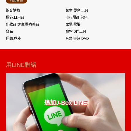
商品目錄
綜合購物
兒童,嬰兒,玩具
擺飾,日用品
流行服飾,包包
化妝品,健康,醫療藥品
家電,電腦
食品
寵物,DIY工具
運動,戶外
音樂,書籍,DVD
用LINE聯絡
追加J-Box LINE