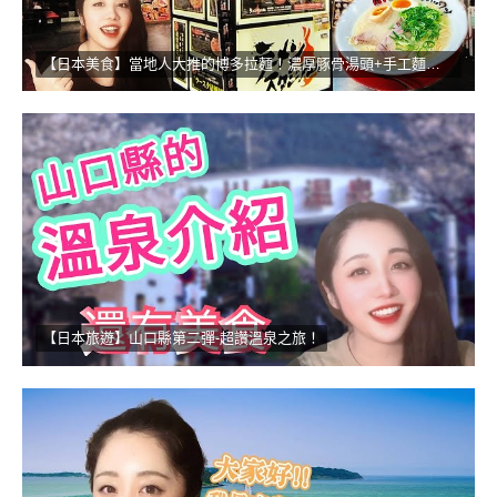
【日本美食】當地人大推的博多拉麵！濃厚豚骨湯頭+手工麵的無敵組合
【日本旅遊】山口縣第二彈-超讚溫泉之旅！