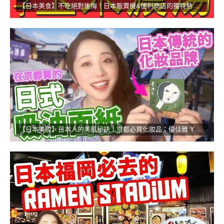
【日本美食】不吃絕對後悔！日本販賣機&便利商店的獨特熱食！
【日本美妝】日本人的美肌秘訣！京都必買化妝品：優佳雅 YOJIYA！！